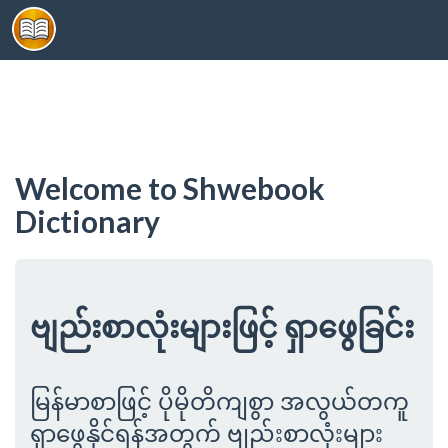
Toggl
navig
Welcome to Shwebook
Dictionary
ဗျည်းစာလုံးများဖြင့် ရှာဖွေခြင်း
မြန်မာစာဖြင့် ပိုမိုတိကျစွာ အလွယ်တကူ
ရှာဖွေနိုင်ရန်အတွက် ဗျည်းစာလုံးများ