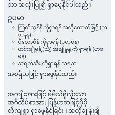
သာ အသုံးပြု၍ ရှာဖွေနိုင်ပါသည်။
ဥပမာ
ကြက်သွန်နီ ကိုရှာရန် အတိုကောက်ဖြင့် (က
သနန) ၊
ပီလောပီနံ ကိုရှာရန် (ပလပန)
ဟင်းချိုမှုန့် (သို့) အချိုမှုန့် ကို ရှာရန် (ဟခ
မန)
သရက်သီး ကိုရှာရန် သရသ
အစရှိသဖြင့် ရှာဖွေနိုင်သည်။
အကျိုးအားဖြင့် မိမိသိရှိလိုသော
အင်္ဂလိပ်စာအား မြန်မာစာဖြင့်ပိုမို
တိကျစွာ ရှာဖွေနိုင်ခြင်း ၊ အတိုချုန်း၍