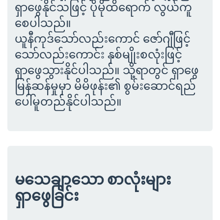
ရှာဖွေနိုင်သဖြင့် ပိုမိုထိရောက် လွယ်ကူ
စေပါသည်။
ယူနီကုဒ်သော်လည်းကောင် ဇော်ဂျီဖြင့်
သော်လည်းကောင်း နှစ်မျိုးစလုံးဖြင့်
ရှာဖွေသွားနိုင်ပါသည်။ သို့ရာတွင် ရှာဖွေ
မြန်ဆန်မှုမှာ မိမိဖုန်း၏ စွမ်းဆောင်ရည်
ပေါ်မူတည်နိုင်ပါသည်။
မသေချာသော စာလုံးများ
ရှာဖွေခြင်း