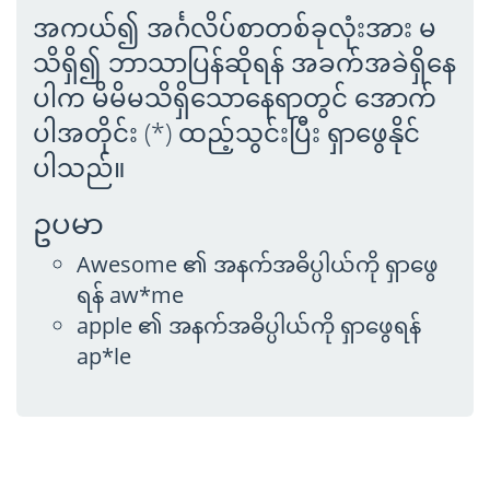
အကယ်၍ အင်္ဂလိပ်စာတစ်ခုလုံးအား မ
သိရှိ၍ ဘာသာပြန်ဆိုရန် အခက်အခဲရှိနေ
ပါက မိမိမသိရှိသောနေရာတွင် အောက်
ပါအတိုင်း (*) ထည့်သွင်းပြီး ရှာဖွေနိုင်
ပါသည်။
ဥပမာ
Awesome ၏ အနက်အဓိပ္ပါယ်ကို ရှာဖွေ
ရန် aw*me
apple ၏ အနက်အဓိပ္ပါယ်ကို ရှာဖွေရန်
ap*le